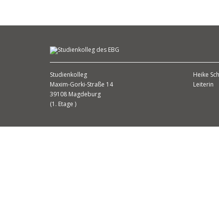
Studienkolleg
Heike Sch
Maxim-Gorki-Straße 14
Leiterin
39108 Magdeburg
(1. Etage )