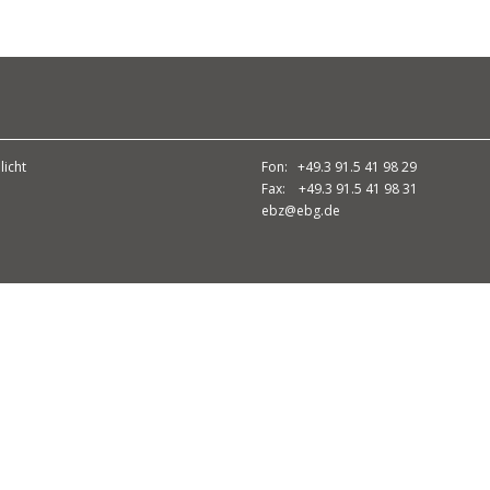
licht
Fon: +49.3 91.5 41 98 29
Fax: +49.3 91.5 41 98 31
ebz@ebg.de