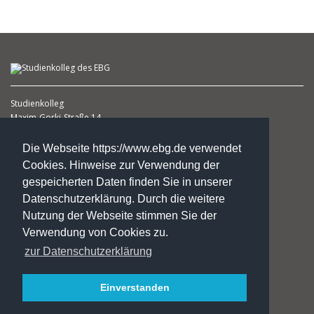
Studienkolleg
Maxim-Gorki-Straße 14
39108 Magdeburg
(1. Etage )
Die Webseite https://www.ebg.de verwendet
Cookies. Hinweise zur Verwendung der
Heike Schlicht
gespeicherten Daten finden Sie in unserer
Leiterin
Datenschutzerklärung. Durch die weitere
Nutzung der Webseite stimmen Sie der
Fon: +49.3 91.5 41 98 29
Fax: +49.3 91.5 41 98 31
Verwendung von Cookies zu.
ebz@ebg.de
zur Datenschutzerklärung
Kontakte
Einverstanden
Impressung***