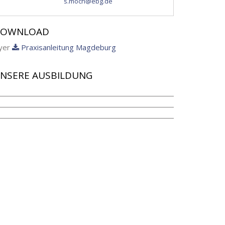
s.moch@ebg.de
OWNLOAD
lyer
Praxisanleitung Magdeburg
NSERE AUSBILDUNG