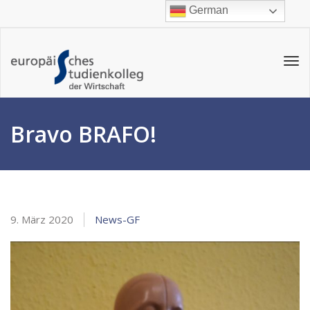
German
Tog
navi
Bravo BRAFO!
9. März 2020
News-GF