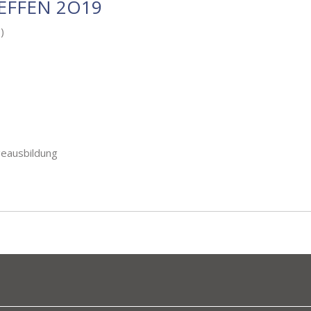
EFFEN 2O19
)
geausbildung