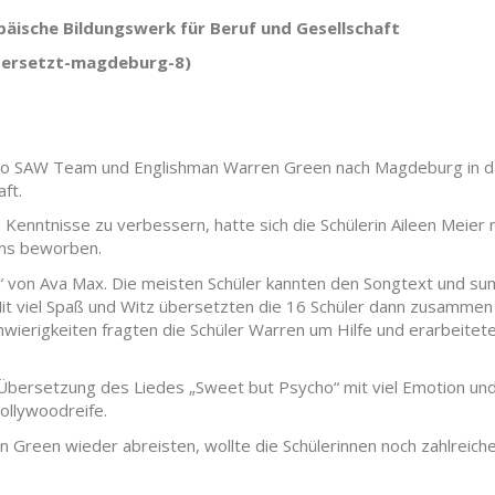
äische Bildungswerk für Beruf und Gesellschaft
bersetzt-magdeburg-8)
dio SAW Team und Englishman Warren Green nach Magdeburg in 
ft.
Kenntnisse zu verbessern, hatte sich die Schülerin Aileen Meier 
uns beworben.
“ von Ava Max. Die meisten Schüler kannten den Songtext und s
Mit viel Spaß und Witz übersetzten die 16 Schüler dann zusammen
ierigkeiten fragten die Schüler Warren um Hilfe und erarbeitet
Übersetzung des Liedes „Sweet but Psycho“ mit viel Emotion un
ollywoodreife.
Green wieder abreisten, wollte die Schülerinnen noch zahlreich