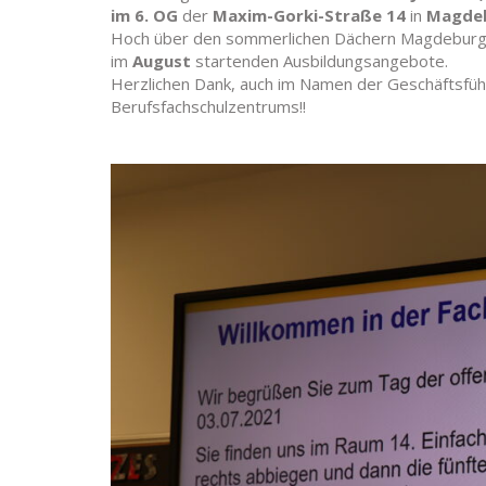
im 6. OG
der
Maxim-Gorki-Straße 14
in
Magde
Hoch über den sommerlichen Dächern Magdeburgs 
im
August
startenden Ausbildungsangebote.
Herzlichen Dank, auch im Namen der Geschäftsfü
Berufsfachschulzentrums!!