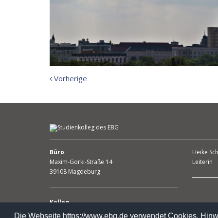
Vorherige
Vorherige
Meldung:
Büro
Heike Sch
Maxim-Gorki-Straße 14
Leiterin
39108 Magdeburg
Kolleg
Alt Westerhüsen 50
Die Webseite https://www.ebg.de verwendet Cookies. Hinwe