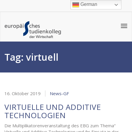
German
Tog
navi
Tag:
virtuell
16. Oktober 2019
News-GF
VIRTUELLE UND ADDITIVE
TECHNOLOGIEN
Die Multiplikatorenveranstaltung des EBG zum Thema“
Virtuelle und Additive Technologien und ihr Einsatz in der