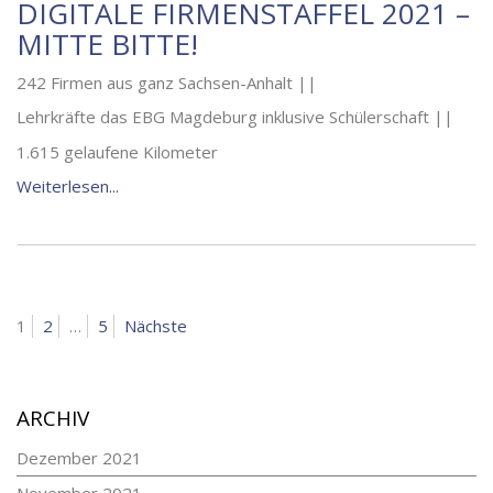
DIGITALE FIRMENSTAFFEL 2021 –
MITTE BITTE!
242 Firmen aus ganz Sachsen-Anhalt ||
Lehrkräfte das EBG Magdeburg inklusive Schülerschaft ||
1.615 gelaufene Kilometer
Weiterlesen...
BEITRAGSNAVIGATION
Seite
Seite
Seite
1
2
…
5
Nächste
ARCHIV
Dezember 2021