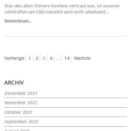
Was den alten Römern bestens vertraut war, ist unseren
Lehrkräften am EBG natürlich auch nicht unbekannt…
Weiterlesen...
BEITRAGSNAVIGATION
Seite
Seite
Seite
Seite
Seite
Vorherige
1
2
3
4
…
14
Nächste
ARCHIV
Dezember 2021
November 2021
Oktober 2021
September 2021
August 2021