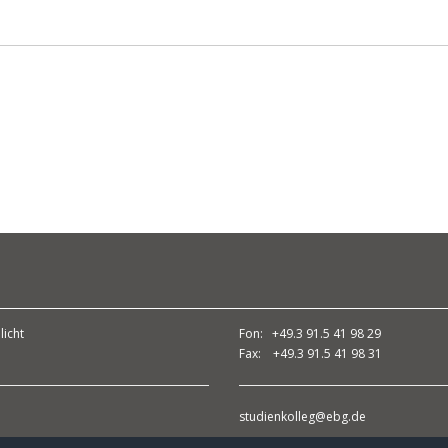
licht
Fon: +49.3 91.5 41 98 29
Fax: +49.3 91.5 41 98 31
studienkolleg@ebg.de